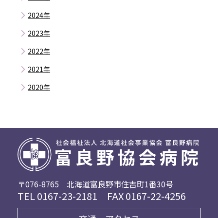
7月
12月
2024年
6月
11月
12月
5月
2023年
10月
11月
4月
12月
9月
2022年
10月
3月
11月
8月
12月
9月
2021年
2月
10月
7月
11月
8月
12月
9月
2020年
6月
10月
7月
11月
8月
5月
5月
9月
6月
10月
7月
4月
8月
5月
9月
6月
3月
7月
4月
7月
5月
2月
6月
3月
6月
4月
1月
5月
2月
3月
3月
4月
1月
1月
2月
3月
〒076-8765
北海道富良野市住吉町1番30号
TEL
0167-23-2181
FAX 0167-22-4256
2月