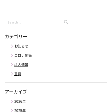
カテゴリー
お知らせ
コロナ関係
求人情報
重要
アーカイブ
2026年
8月
2025年