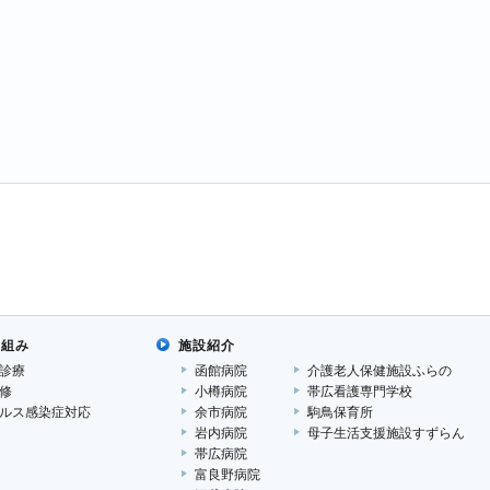
り組み
施設紹介
診療
函館病院
介護老人保健施設ふらの
修
小樽病院
帯広看護専門学校
ルス感染症対応
余市病院
駒鳥保育所
岩内病院
母子生活支援施設すずらん
帯広病院
富良野病院