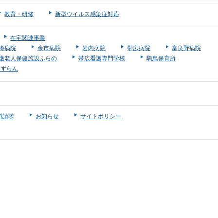
教育・研修
新型ウイルス感染症対応
在宅関連事業
樽病院
余市病院
岩内病院
帯広病院
富良野病院
護老人保健施設ふらの
帯広看護専門学校
駒鳥保育所
すずらん
料請求
お知らせ
サイトポリシー