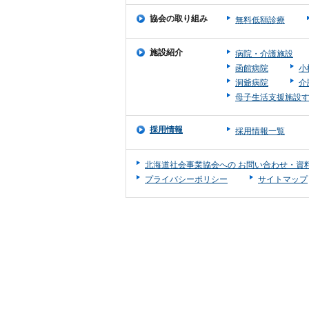
協会の取り組み
無料低額診療
施設紹介
病院・介護施設
函館病院
小
洞爺病院
介
⺟⼦⽣活⽀援施設
採用情報
採用情報一覧
北海道社会事業協会への お問い合わせ・資
プライバシーポリシー
サイトマップ