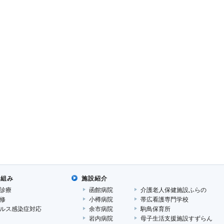
り組み
施設紹介
診療
函館病院
介護老人保健施設ふらの
修
小樽病院
帯広看護専門学校
ルス感染症対応
余市病院
駒鳥保育所
岩内病院
母子生活支援施設すずらん