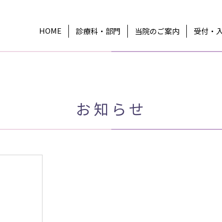
HOME
診療科・部門
当院のご案内
受付・
お知らせ