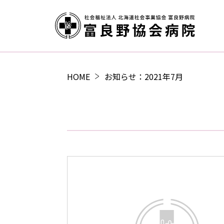
HOME
お知らせ
：2021年7月