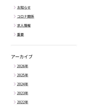
お知らせ
コロナ関係
求人情報
重要
アーカイブ
2026年
8月
2025年
7月
12月
2024年
6月
11月
12月
5月
2023年
10月
11月
4月
12月
9月
2022年
10月
3月
11月
8月
12月