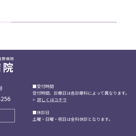
■受付時間
号
受付時間、診療日は各診療科によって異なります。
4256
>
詳しくはコチラ
■休診日
土曜・日曜・祝日は全科休診となります。