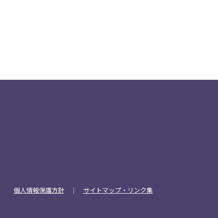
個人情報保護方針
｜
サイトマップ・リンク集