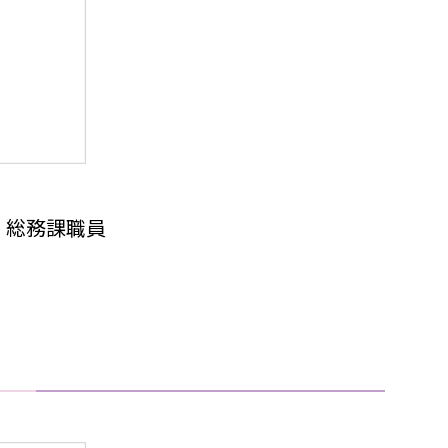
 総務課職員