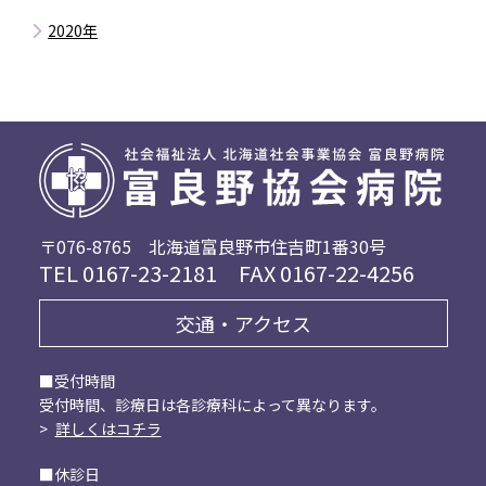
7月
11月
8月
12月
9月
2020年
6月
10月
7月
11月
8月
5月
5月
9月
6月
10月
7月
4月
8月
5月
9月
6月
3月
7月
4月
7月
5月
2月
6月
3月
6月
4月
1月
5月
2月
3月
3月
4月
1月
1月
2月
3月
〒076-8765
北海道富良野市住吉町1番30号
TEL
0167-23-2181
FAX 0167-22-4256
2月
交通・アクセス
■受付時間
受付時間、診療日は各診療科によって異なります。
>
詳しくはコチラ
■休診日