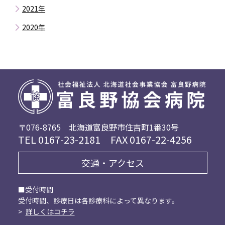
8月
12月
9月
2021年
2月
10月
7月
11月
8月
12月
9月
2020年
6月
10月
7月
11月
8月
5月
5月
9月
6月
10月
7月
4月
8月
5月
9月
6月
3月
7月
4月
7月
5月
2月
6月
3月
6月
4月
1月
5月
2月
3月
3月
4月
1月
1月
2月
3月
〒076-8765
北海道富良野市住吉町1番30号
TEL
0167-23-2181
FAX 0167-22-4256
2月
交通・アクセス
■受付時間
受付時間、診療日は各診療科によって異なります。
>
詳しくはコチラ